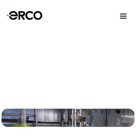
Onze competenties
Van ontwerp tot oplevering.
Betrouwbare elektro- en regeltechniek
in de praktijk.